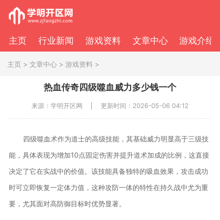
主页
行业新闻
游戏资料
文章中心
游戏介绍
主页
>
文章中心
>
游戏资料
>
热血传奇四级噬血威力多少钱一个
来源：学明开区网
更新时间：2026-05-06 04:12
四级噬血术作为道士的高级技能，其基础威力明显高于三级技
能，具体表现为增加10点固定伤害并提升道术加成的比例，这直接
决定了它在实战中的价值。该技能具备独特的吸血效果，攻击成功
时可立即恢复一定体力值，这种攻防一体的特性在持久战中尤为重
要，尤其面对高防御目标时优势显著。