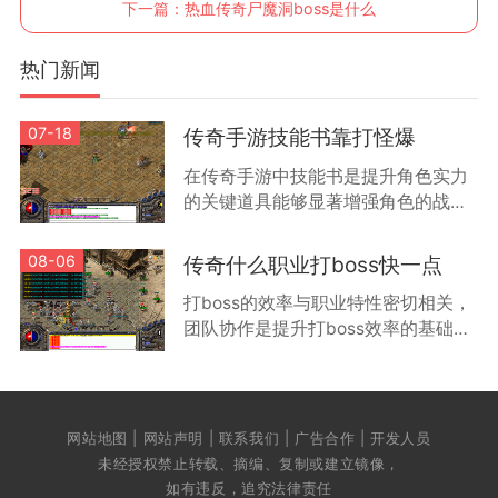
下一篇：
热血传奇尸魔洞boss是什么
热门新闻
07-18
传奇手游技能书靠打怪爆
在传奇手游中技能书是提升角色实力
的关键道具能够显著增强角色的战斗
能力和特殊技能效果根据游戏机制技
能书主要通过击败怪物获得不同等级
08-06
传奇什么职业打boss快一点
的怪物掉落技能书的品质和类型有所
打boss的效率与职业特性密切相关，
差
团队协作是提升打boss效率的基础方
式。通过组队可以让不同职业的玩家
发挥各自优势，例如战士负责承受伤
害，法师进行远程输出，道士提供治
疗和辅
网站地图 | 网站声明 | 联系我们 | 广告合作 | 开发人员
未经授权禁止转载、摘编、复制或建立镜像，
如有违反，追究法律责任