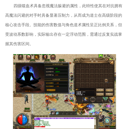
四级噬血术具备忽视魔法躲避的属性，此特性使其在对抗拥有
高魔法闪避的对手时具备显著压制力，从而成为道士在高级阶段的
核心攻击手段。技能的伤害数值与角色道术属性呈正比例关系，但
受波动系数影响，实际输出存在一定浮动范围，需通过反复实战掌
握其伤害区间。