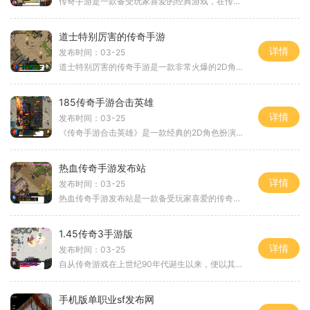
传奇手游是一款备受玩家喜爱的经典游戏，在传奇手游的世界里玩家可以体验到刺激的战斗和丰富的游戏内容。而传奇的合击版本更是让玩家们感受到了一种全新的游戏体验。今天就为
道士特别厉害的传奇手游
详情
发布时间：03-25
道士特别厉害的传奇手游是一款非常火爆的2D角色扮演游戏。在这款游戏中，玩家们可以体验到传奇游戏的独特魅力，感受到万人在线的玩家互动带来的无穷乐趣。道士这个职业表现得尤
185传奇手游合击英雄
详情
发布时间：03-25
《传奇手游合击英雄》是一款经典的2D角色扮演游戏，人头攒动的万人在线环境让玩家可以与其他玩家进行互动，感受到真正的游戏乐趣。玩家可以通过组队、PK等方式与其他玩家进行对
热血传奇手游发布站
详情
发布时间：03-25
热血传奇手游发布站是一款备受玩家喜爱的传奇游戏。作为一款2D游戏，它以角色扮演为主题，将玩家带入一个充满刺激和挑战的游戏世界。这款游戏的最大特点是万人在线和玩家互动，
1.45传奇3手游版
详情
发布时间：03-25
自从传奇游戏在上世纪90年代诞生以来，便以其卓越的游戏品质和紧张刺激的玩法成为了无数玩家心中的经典。1.45传奇3手游版携着这份经典再度回归，为喜爱传奇游戏的玩家们打造了一
手机版单职业sf发布网