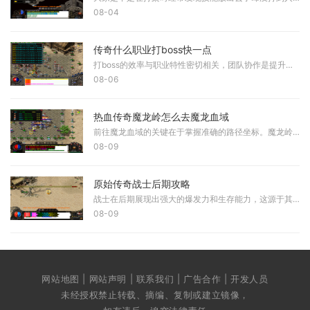
08-04
传奇什么职业打boss快一点
打boss的效率与职业特性密切相关，团队协作是提升打boss效率的基础方式。通过组队可以让不同职业的玩家发挥各自优势，例如战士负责承受伤害，法师进行远程输出，道士提供治疗和辅
08-06
热血传奇魔龙岭怎么去魔龙血域
前往魔龙血域的关键在于掌握准确的路径坐标。魔龙岭地图共有四个进出口，其中坐标为(19,39)和(248,37)的位置分别是西魔龙关和东魔龙关的入口。这两个关口都可以作为前往魔龙血域的
08-09
原始传奇战士后期攻略
战士在后期展现出强大的爆发力和生存能力，这源于其核心技能体系的完善。进入后期阶段，战士应当优先掌握开天斩、逐日剑法、困龙诀与狮子吼等专属神技，这些技能能够在战斗中
08-09
网站地图 | 网站声明 | 联系我们 | 广告合作 | 开发人员
未经授权禁止转载、摘编、复制或建立镜像，