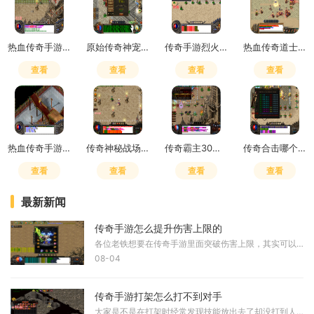
热血传奇手游怎么快速升级战力值
原始传奇神宠获得方式
传奇手游烈火剑法书哪里打的多
热血传奇道士带什么装备技能好
查看
查看
查看
查看
热血传奇手游道士技能设置
传奇神秘战场怎么去
传奇霸主30倍地图爆什么装备
传奇合击哪个组合开荒好用
查看
查看
查看
查看
最新新闻
传奇手游怎么提升伤害上限的
各位老铁想要在传奇手游里面突破伤害上限，其实可以从装备系统入手哦。装备强化绝对是提升伤害最直接的方式之一，通过消耗强化材料可以稳步提升装备的基础属性，让你的攻击力
08-04
传奇手游打架怎么打不到对手
大家是不是在打架时经常发现技能放出去了却没打到人，这个问题其实挺常见的，主要是操作和设置方面需要调整。练好基础操作可以让你的命中率大大提高。打架时要熟悉自己的技能