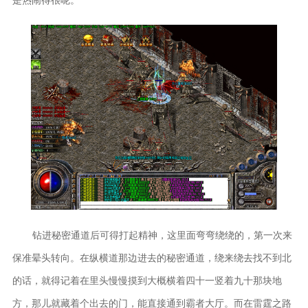
钻进秘密通道后可得打起精神，这里面弯弯绕绕的，第一次来
保准晕头转向。在纵横道那边进去的秘密通道，绕来绕去找不到北
的话，就得记着在里头慢慢摸到大概横着四十一竖着九十那块地
方，那儿就藏着个出去的门，能直接通到霸者大厅。而在雷霆之路