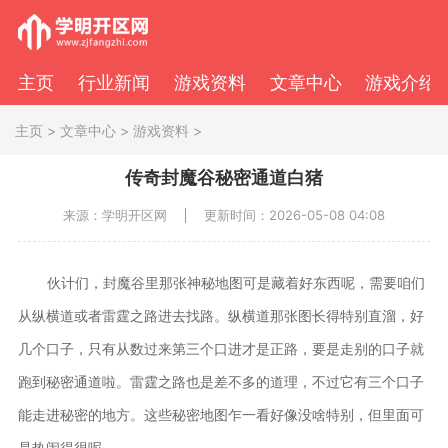
主页
行业新闻
游戏资料
文章中心
游戏介绍
主页
>
文章中心
>
游戏资料
>
传奇封魔谷秘密通道白猪
来源：学明开区网
更新时间：2026-05-08 04:08
伙计们，封魔谷里那张神秘地图可是藏着好东西呢，需要咱们
从纵横道或者雷霆之路进去找路。纵横道那张图长得特别直溜，好
几个口子，只有从数过来第三个口进才是正路，要是走别的口子就
跑到秘密通道啦。雷霆之路也是差不多的道理，不过它有三个口子
能走进秘密的地方。这些秘密地图乍一看好像没啥特别，但里面可
是热闹得很呢。