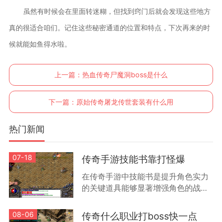
虽然有时候会在里面转迷糊，但找到窍门后就会发现这些地方
真的很适合咱们。记住这些秘密通道的位置和特点，下次再来的时
候就能如鱼得水啦。
上一篇：
热血传奇尸魔洞boss是什么
下一篇：
原始传奇屠龙传世套装有什么用
热门新闻
07-18
传奇手游技能书靠打怪爆
在传奇手游中技能书是提升角色实力
的关键道具能够显著增强角色的战斗
能力和特殊技能效果根据游戏机制技
能书主要通过击败怪物获得不同等级
08-06
传奇什么职业打boss快一点