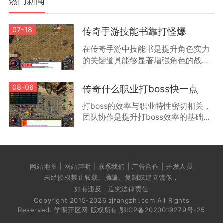
热门新闻
07-18
传奇手游技能书靠打怪爆
在传奇手游中技能书是提升角色实力
的关键道具能够显著增强角色的战斗
能力和特殊技能效果根据游戏机制技
能书主要通过击败怪物获得不同等级
08-06
传奇什么职业打boss快一点
的怪物掉落技能书的品质和类型有所
打boss的效率与职业特性密切相关，
差
团队协作是提升打boss效率的基础方
式。通过组队可以让不同职业的玩家
发挥各自优势，例如战士负责承受伤
害，法师进行远程输出，道士提供治
疗和辅
网站地图 | 网站声明 | 联系我们 | 广告合作 | 开发人员
未经授权禁止转载、摘编、复制或建立镜像，
如有违反，追究法律责任
Copyright 2015-2026 zjfangzhi.com All Rights
Reserved. 学明开区网 版权所有
鄂ICP备2020019279号-25