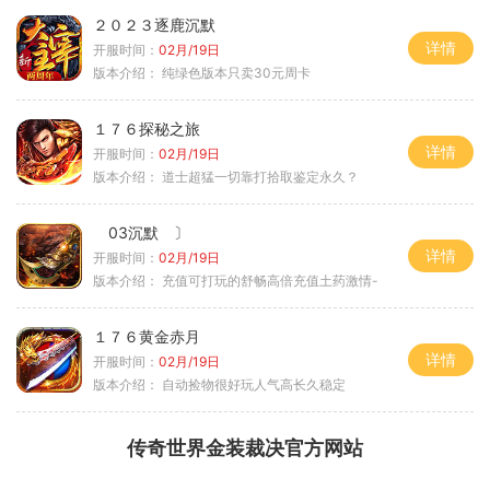
２０２３逐鹿沉默
详情
开服时间：
02月/19日
版本介绍：
纯绿色版本只卖30元周卡
１７６探秘之旅
详情
开服时间：
02月/19日
版本介绍：
道士超猛一切靠打拾取鉴定永久？
03沉默 〕
详情
开服时间：
02月/19日
版本介绍：
充值可打玩的舒畅高倍充值土药激情-
１７６黄金赤月
详情
开服时间：
02月/19日
版本介绍：
自动捡物很好玩人气高长久稳定
传奇世界金装裁决官方网站