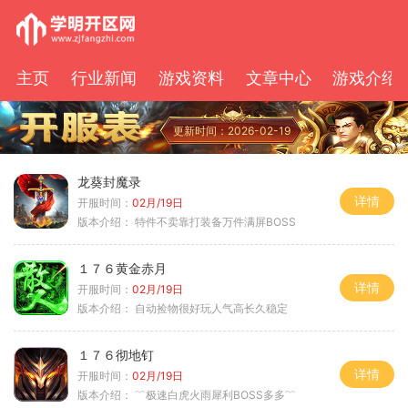
主页
行业新闻
游戏资料
文章中心
游戏介绍
更新时间：2026-02-19
龙葵封魔录
详情
开服时间：
02月/19日
版本介绍：
特件不卖靠打装备万件满屏BOSS
１７６黄金赤月
详情
开服时间：
02月/19日
版本介绍：
自动捡物很好玩人气高长久稳定
１７６彻地钉
详情
开服时间：
02月/19日
版本介绍：
﹌极速白虎火雨犀利BOSS多多﹌