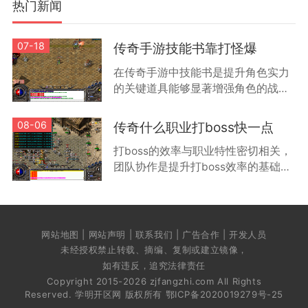
热门新闻
07-18
传奇手游技能书靠打怪爆
在传奇手游中技能书是提升角色实力
的关键道具能够显著增强角色的战斗
能力和特殊技能效果根据游戏机制技
能书主要通过击败怪物获得不同等级
08-06
传奇什么职业打boss快一点
的怪物掉落技能书的品质和类型有所
打boss的效率与职业特性密切相关，
差
团队协作是提升打boss效率的基础方
式。通过组队可以让不同职业的玩家
发挥各自优势，例如战士负责承受伤
害，法师进行远程输出，道士提供治
疗和辅
网站地图 | 网站声明 | 联系我们 | 广告合作 | 开发人员
未经授权禁止转载、摘编、复制或建立镜像，
如有违反，追究法律责任
Copyright 2015-2026 zjfangzhi.com All Rights
Reserved. 学明开区网 版权所有
鄂ICP备2020019279号-25