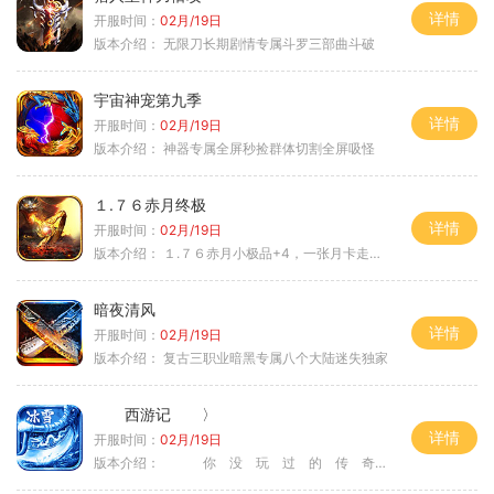
详情
开服时间：
02月/19日
版本介绍：
无限刀长期剧情专属斗罗三部曲斗破
宇宙神宠第九季
详情
开服时间：
02月/19日
版本介绍：
神器专属全屏秒捡群体切割全屏吸怪
１.７６赤月终极
详情
开服时间：
02月/19日
版本介绍：
１.７６赤月小极品+4，一张月卡走天涯b
暗夜清风
详情
开服时间：
02月/19日
版本介绍：
复古三职业暗黑专属八个大陆迷失独家
西游记 〉
详情
开服时间：
02月/19日
版本介绍：
你 没 玩 过 的 传 奇 〉