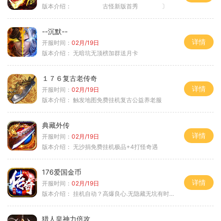
版本介绍：
古怪新版首秀 〕
--沉默--
详情
开服时间：
02月/19日
版本介绍：
无暗坑无顶榜加群送月卡
１７６复古老传奇
详情
开服时间：
02月/19日
版本介绍：
触发地图免费挂机复古公益养老服
典藏外传
详情
开服时间：
02月/19日
版本介绍：
无沙捐免费挂机极品+4打怪奇遇
176爱国金币
详情
开服时间：
02月/19日
版本介绍：
挂机自动？高爆良心.无隐藏无坑有时间就是
猎人皇神力倍攻