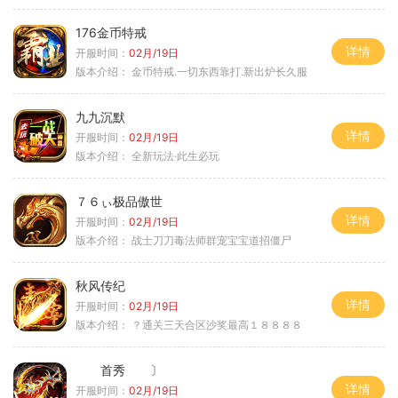
176金币特戒
详情
开服时间：
02月/19日
版本介绍：
金币特戒.一切东西靠打.新出炉长久服
九九沉默
详情
开服时间：
02月/19日
版本介绍：
全新玩法·此生必玩
７６ぃ极品傲世
详情
开服时间：
02月/19日
版本介绍：
战士刀刀毒法师群宠宝宝道招僵尸
秋风传纪
详情
开服时间：
02月/19日
版本介绍：
？通关三天合区沙奖最高１８８８８
首秀 〕
详情
开服时间：
02月/19日