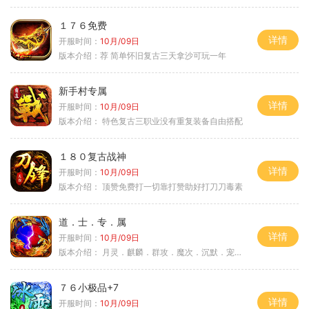
１７６免费
详情
开服时间：
10月/09日
版本介绍：
荐 简单怀旧复古三天拿沙可玩一年
新手村专属
详情
开服时间：
10月/09日
版本介绍：
特色复古三职业没有重复装备自由搭配
１８０复古战神
详情
开服时间：
10月/09日
版本介绍：
顶赞免费打一切靠打赞助好打刀刀毒素
道．士．专．属
详情
开服时间：
10月/09日
版本介绍：
月灵．麒麟．群攻．魔次．沉默．宠物．暗黑
７６小极品+7
详情
开服时间：
10月/09日