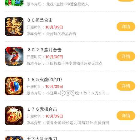
版本介绍：
龙魂+血脉+神通全是散人
８０妲己合击
详情
开服时间：
10月/09日
版本介绍：
最好玩的极品合击
２０２３歲月合击
详情
开服时间：
10月/09日
版本介绍：
正版授权千件专属物价超稳无坑点
１８５火龍⑵合⑴
详情
开服时间：
10月/09日
版本介绍：
小怪爆+⑦⑧⑨套１秒７６刀９５范围捡
１７６无极合击
详情
开服时间：
10月/09日
版本介绍：
装备全爆.轻松运九.等级好升.自捡自回
天下大乱无限刀