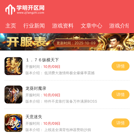
主页
行业新闻
游戏资料
文章中心
游戏介绍
更新时间：2025-10-09
１．７６纵横天下
详情
开服时间：
10月/09日
版本介绍：
低消费大激情终极全爆爆率震撼
龙葵封魔录
详情
开服时间：
10月/09日
版本介绍：
特件不卖靠打装备万件满屏BOSS
天意迷失
详情
开服时间：
10月/09日
版本介绍：
上线送全满背包神器赞助沙捐