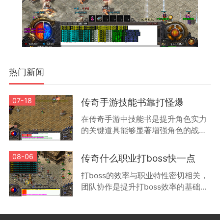
热门新闻
07-18
传奇手游技能书靠打怪爆
在传奇手游中技能书是提升角色实力
的关键道具能够显著增强角色的战斗
能力和特殊技能效果根据游戏机制技
能书主要通过击败怪物获得不同等级
08-06
传奇什么职业打boss快一点
的怪物掉落技能书的品质和类型有所
打boss的效率与职业特性密切相关，
差
团队协作是提升打boss效率的基础方
式。通过组队可以让不同职业的玩家
发挥各自优势，例如战士负责承受伤