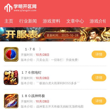
主页
行业新闻
游戏资料
文章中心
游戏介绍
更新时间：2025-10-28
１·７６ 〉
详情
开服时间：
10月/28日
版本介绍：
只卖会员〉一切靠打〉升级免费〉
１７６彻地钉
详情
开服时间：
10月/28日
版本介绍：
﹌极速白虎火雨犀利BOSS多多﹌
１８０战神终极
详情
开服时间：
10月/28日
版本介绍：
战神复古开天终极无捐献无顶榜地图