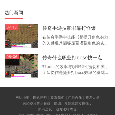
热门新闻
07-18
传奇手游技能书靠打怪爆
在传奇手游中技能书是提升角色实力
的关键道具能够显著增强角色的战斗
能力和特殊技能效果根据游戏机制技
能书主要通过击败怪物获得不同等级
08-06
传奇什么职业打boss快一点
的怪物掉落技能书的品质和类型有所
打boss的效率与职业特性密切相关，
差
团队协作是提升打boss效率的基础方
式。通过组队可以让不同职业的玩家
发挥各自优势，例如战士负责承受伤
害，法师进行远程输出，道士提供治
疗和辅
网站地图 | 网站声明 | 联系我们 | 广告合作 | 开发人员
未经授权禁止转载、摘编、复制或建立镜像，
如有违反，追究法律责任
Copyright 2015-2026 zjfangzhi.com All Rights