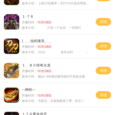
版本介绍：
上线10倍爆率一天打1000真实赞助一夜终
１·７６
详情
开服时间：
10月/28日
版本介绍：
只卖一个会员，一切靠打
(﹍﹍仙剑迷失﹍﹍
详情
开服时间：
10月/28日
版本介绍：
((((((( 迷失仙剑 )))))
１．８０传奇火龙
详情
开服时间：
10月/28日
版本介绍：
极品+5经典好服等级好升装备全爆
--神转--
详情
开服时间：
10月/28日
版本介绍：
无暗坑、全新独家第三季、快乐？
１７６黄金赤月