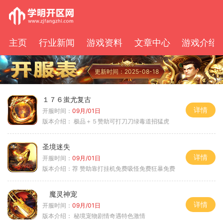
主页
行业新闻
游戏资料
文章中心
游戏介绍
更新时间：2025-08-18
１７６蚩尤复古
详情
开服时间：
09月/01日
版本介绍：
极品＋５赞助可打刀刀绿毒道招猛虎
圣境迷失
详情
开服时间：
09月/01日
版本介绍：
荐 赞助靠打挂机免费吸怪免费狂暴免费
魔灵神宠
详情
开服时间：
09月/01日
版本介绍：
秘境宠物剧情奇遇特色激情