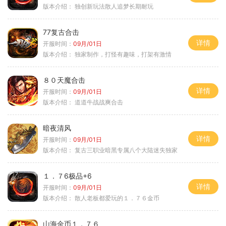
版本介绍：
独创新玩法散人追梦长期耐玩
77复古合击
详情
开服时间：
09月/01日
版本介绍：
独家制作，打怪有趣味，打架有激情
８０天魔合击
详情
开服时间：
09月/01日
版本介绍：
道道牛战战爽合击
暗夜清风
详情
开服时间：
09月/01日
版本介绍：
复古三职业暗黑专属八个大陆迷失独家
１．７6极品+6
详情
开服时间：
09月/01日
版本介绍：
散人老板都爱玩的１．７６金币
山海金币１．７６