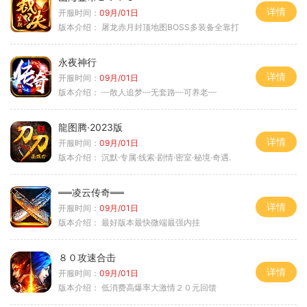
详情
开服时间：
09月/01日
版本介绍：
屠龙赤月封顶地图BOSS多装备全靠打
永夜神行
详情
开服时间：
09月/01日
版本介绍：
┉散人追梦┉无套路┉可养老┉
龍图腾·2023版
详情
开服时间：
09月/01日
版本介绍：
沉默·专属·线索·剧情·密室·秘境·奇遇.
══凌云传奇══
详情
开服时间：
09月/01日
版本介绍：
最好版本最快微端最强内挂
８０攻速合击
详情
开服时间：
09月/01日
版本介绍：
低消费高爆率大激情２０元回馈