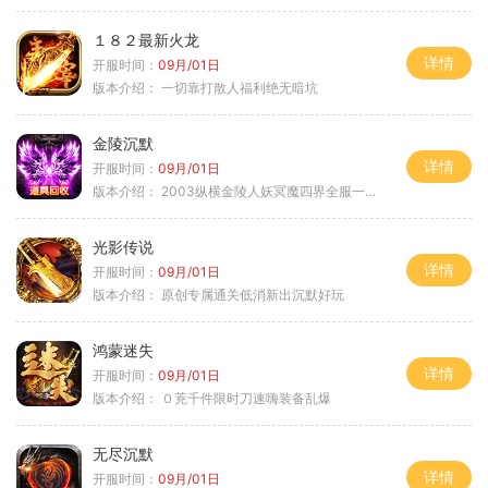
１８２最新火龙
详情
开服时间：
09月/01日
版本介绍：
一切靠打散人福利绝无暗坑
金陵沉默
详情
开服时间：
09月/01日
版本介绍：
2003纵横金陵人妖冥魔四界全服一切靠
光影传说
详情
开服时间：
09月/01日
版本介绍：
原创专属通关低消新出沉默好玩
鸿蒙迷失
详情
开服时间：
09月/01日
版本介绍：
０茺千件限时刀速嗨装备乱爆
无尽沉默
详情
开服时间：
09月/01日