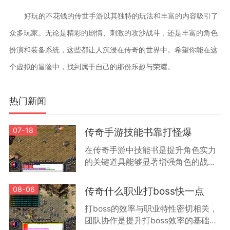
好玩的不花钱的传世手游以其独特的玩法和丰富的内容吸引了
众多玩家。无论是精彩的剧情、刺激的攻沙战斗，还是丰富的角色
扮演和装备系统，这些都让人沉浸在传奇的世界中。希望你能在这
个虚拟的冒险中，找到属于自己的那份乐趣与荣耀。
热门新闻
07-18
传奇手游技能书靠打怪爆
在传奇手游中技能书是提升角色实力
的关键道具能够显著增强角色的战斗
能力和特殊技能效果根据游戏机制技
能书主要通过击败怪物获得不同等级
08-06
传奇什么职业打boss快一点
的怪物掉落技能书的品质和类型有所
打boss的效率与职业特性密切相关，
差
团队协作是提升打boss效率的基础方