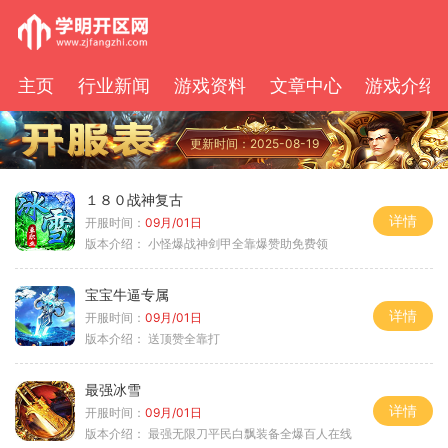
主页
行业新闻
游戏资料
文章中心
游戏介绍
更新时间：2025-08-19
１８０战神复古
详情
开服时间：
09月/01日
版本介绍：
小怪爆战神剑甲全靠爆赞助免费领
宝宝牛逼专属
详情
开服时间：
09月/01日
版本介绍：
送顶赞全靠打
最强冰雪
详情
开服时间：
09月/01日
版本介绍：
最强无限刀平民白飘装备全爆百人在线