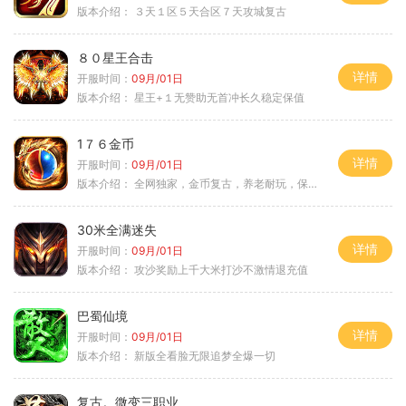
版本介绍：
３天１区５天合区７天攻城复古
８０星王合击
详情
开服时间：
09月/01日
版本介绍：
星王+１无赞助无首冲长久稳定保值
1７６金币
详情
开服时间：
09月/01日
版本介绍：
全网独家，金币复古，养老耐玩，保底回収
30米全满迷失
详情
开服时间：
09月/01日
版本介绍：
攻沙奖励上千大米打沙不激情退充值
巴蜀仙境
详情
开服时间：
09月/01日
版本介绍：
新版全看脸无限追梦全爆一切
复古。微变三职业