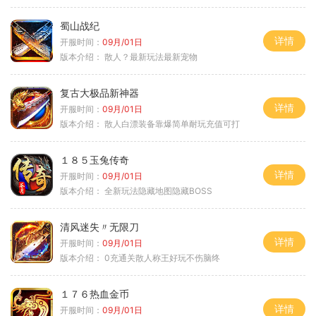
蜀山战纪
详情
开服时间：
09月/01日
版本介绍：
散人？最新玩法最新宠物
复古大极品新神器
详情
开服时间：
09月/01日
版本介绍：
散人白漂装备靠爆简单耐玩充值可打
１８５玉兔传奇
详情
开服时间：
09月/01日
版本介绍：
全新玩法隐藏地图隐藏BOSS
清风迷失〃无限刀
详情
开服时间：
09月/01日
版本介绍：
0充通关散人称王好玩不伤脑终
１７６热血金币
详情
开服时间：
09月/01日