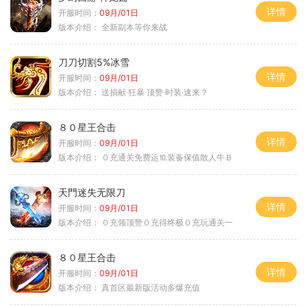
详情
开服时间：
09月/01日
版本介绍：
全新副本等你来战
刀刀切割5%冰雪
详情
开服时间：
09月/01日
版本介绍：
送捐献·狂暴·顶赞·时装·速来？
８０星王合击
详情
开服时间：
09月/01日
版本介绍：
０充通关免费运⒑装备保值散人牛Ｂ
天門迷失无限刀
详情
开服时间：
09月/01日
版本介绍：
０充领顶赞０充得终极０充玩通关一
８０星王合击
详情
开服时间：
09月/01日
版本介绍：
真首区最新版活动多爆充值