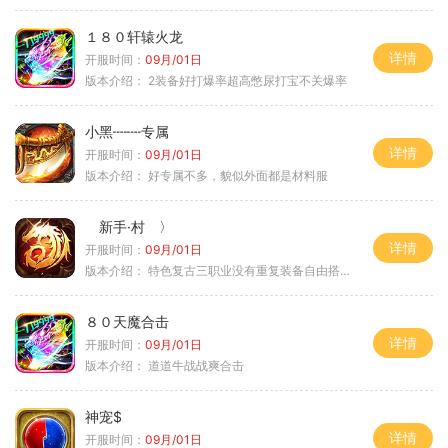
１８０轩辕火龙
详情
开服时间：
09月/01日
版本介绍：
2装备好打爆率超高憋尿打宝不关爆率
小黑┉┉专属
详情
开服时间：
09月/01日
版本介绍：
好专属不多，貌似外面都是材料服
新手·村 〉
详情
开服时间：
09月/01日
版本介绍：
特色复古三职业没有重复装备自由搭配私
８０天魔合击
详情
开服时间：
09月/01日
版本介绍：
道道牛战战爽合击
神宠$
详情
开服时间：
09月/01日