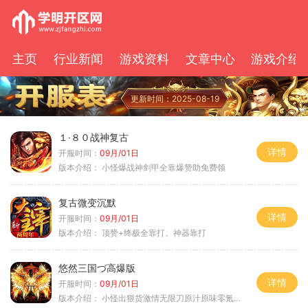
主页
行业新闻
游戏资料
文章中心
游戏介绍
更新时间：2025-08-19
１·８０战神复古
详情
开服时间：
09月/01日
版本介绍：
小怪爆战神剑甲全靠爆赞助免费领
复古微变沉默
详情
开服时间：
09月/01日
版本介绍：
顶赞+终极全靠打。神器靠打
悠然三国づ高爆版
详情
开服时间：
09月/01日
版本介绍：
小怪出狠货激情无限刀原汁原味零氪通关