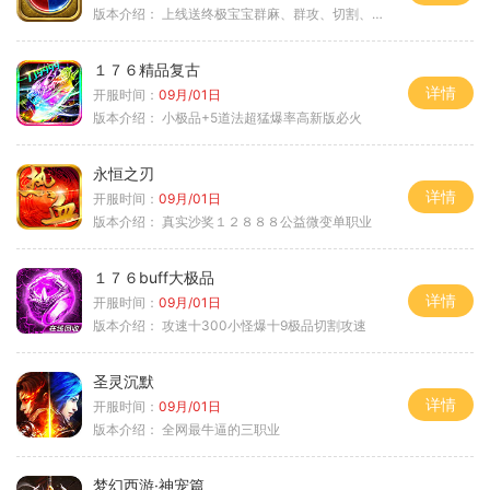
版本介绍：
上线送终极宝宝群麻、群攻、切割、吸血
１７６精品复古
详情
开服时间：
09月/01日
版本介绍：
小极品+5道法超猛爆率高新版必火
永恒之刃
详情
开服时间：
09月/01日
版本介绍：
真实沙奖１２８８８公益微变单职业
１７６buff大极品
详情
开服时间：
09月/01日
版本介绍：
攻速十300小怪爆十9极品切割攻速
圣灵沉默
详情
开服时间：
09月/01日
版本介绍：
全网最牛逼的三职业
梦幻西游·神宠篇