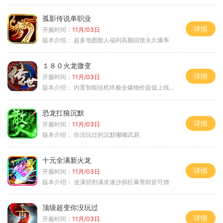
孤影传说单职业
详情
开服时间：
11月/03日
版本介绍：
超多地图散人福利高额回馈永久爆率
１８０火龙微变
详情
开服时间：
11月/03日
版本介绍：
内置智能挂机终极全爆物价超值上线送神器
恐龙扛狼沉默
详情
开服时间：
11月/03日
版本介绍：
你没玩过的沉默嘟嘟武易
十元全满新火龙
详情
开服时间：
11月/03日
版本介绍：
送满切割满攻速沙捐狂暴赞助皆可嫖
顶级超变你没玩过
详情
开服时间：
11月/03日