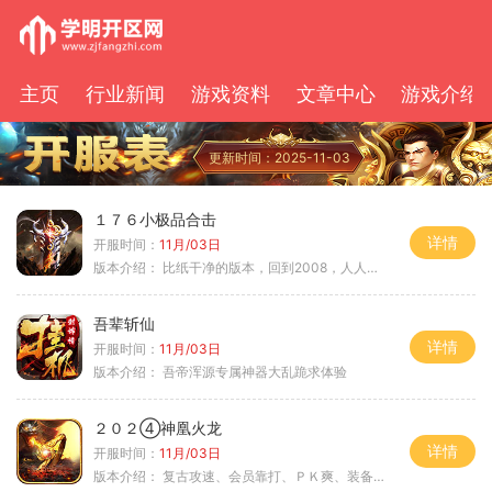
主页
行业新闻
游戏资料
文章中心
游戏介绍
更新时间：2025-11-03
１７６小极品合击
详情
开服时间：
11月/03日
版本介绍：
比纸干净的版本，回到2008，人人平等
吾辈斩仙
详情
开服时间：
11月/03日
版本介绍：
吾帝浑源专属神器大乱跪求体验
２０２④神凰火龙
详情
开服时间：
11月/03日
版本介绍：
复古攻速、会员靠打、ＰＫ爽、装备全爆