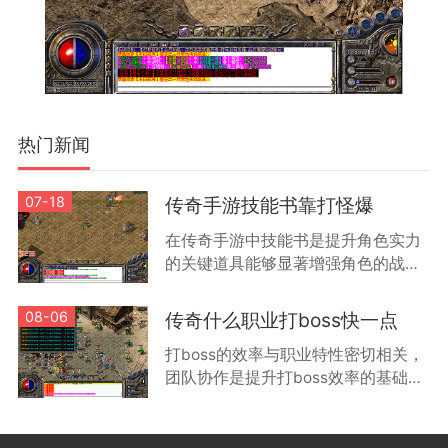
热门新闻
07-18
传奇手游技能书靠打怪爆
在传奇手游中技能书是提升角色实力
的关键道具能够显著增强角色的战斗
能力和特殊技能效果根据游戏机制技
能书主要通过击败怪物获得不同等级
08-06
传奇什么职业打boss快一点
的怪物掉落技能书的品质和类型有所
打boss的效率与职业特性密切相关，
差
团队协作是提升打boss效率的基础方
式。通过组队可以让不同职业的玩家
发挥各自优势，例如战士负责承受伤
害，法师进行远程输出，道士提供治