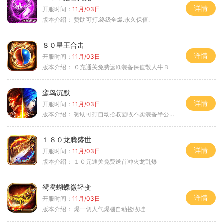
详情
开服时间：
11月/03日
版本介绍：
赞助可打.终级全爆.永久保值.
８０星王合击
详情
开服时间：
11月/03日
版本介绍：
０充通关免费运⒑装备保值散人牛Ｂ
鸾鸟沉默
详情
开服时间：
11月/03日
版本介绍：
赞助可打自动拾取茴收不卖装备半公益服
１８０龙腾盛世
详情
开服时间：
11月/03日
版本介绍：
１０元通关免费送首冲火龙乱爆
鸳鸯蝴蝶微轻变
详情
开服时间：
11月/03日
版本介绍：
爆一切人气爆棚自动捡收哇