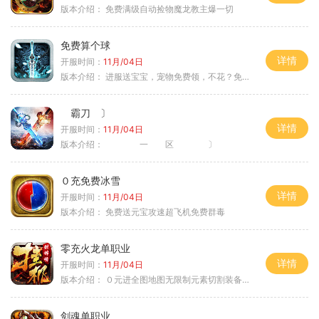
版本介绍：
免费满级自动捡物魔龙教主爆一切
免费算个球
详情
开服时间：
11月/04日
版本介绍：
进服送宝宝，宠物免费领，不花？免费通关！
霸刀 〕
详情
开服时间：
11月/04日
版本介绍：
一 区 〕
０充免费冰雪
详情
开服时间：
11月/04日
版本介绍：
免费送元宝攻速超飞机免费群毒
零充火龙单职业
详情
开服时间：
11月/04日
版本介绍：
０元进全图地图无限制元素切割装备鉴定
剑魂单职业