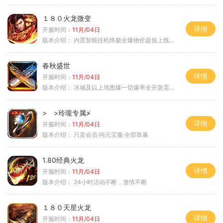
１８０火龙微变
详情
开服时间：
11月/04日
版本介绍：
内置智能挂机终极全爆物价超值上线送神器
春秋盛世
详情
开服时间：
11月/04日
版本介绍：
冰城及以上地图爆一切爆率全开急需材料
> >玲瓏专属≯
详情
开服时间：
11月/04日
版本介绍：
只卖会员·纯元宝服·全部靠暴
1.80经典火龙
详情
开服时间：
11月/04日
版本介绍：
24小时活动不断，激情不断
１８０天星火龙
详情
开服时间：
11月/04日