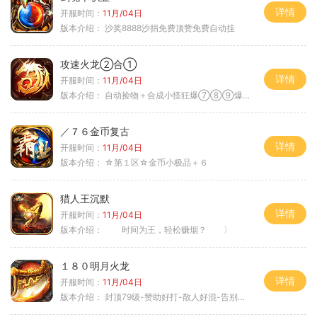
详情
开服时间：
11月/04日
版本介绍：
沙奖8888沙捐免费顶赞免费自动挂
攻速火龙②合①
详情
开服时间：
11月/04日
版本介绍：
自动捡物＋合成小怪狂爆⑦⑧⑨爆率+９
／７６金币复古
详情
开服时间：
11月/04日
版本介绍：
☆第１区☆金币小极品＋６
猎人王沉默
详情
开服时间：
11月/04日
版本介绍：
时间为王，轻松赚烟？ 〉
１８０明月火龙
详情
开服时间：
11月/04日
版本介绍：
封顶79级-赞助好打-散人好混-告别坑服