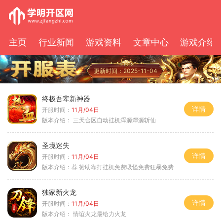
主页
行业新闻
游戏资料
文章中心
游戏介绍
更新时间：2025-11-04
终极吾辈新神器
详情
开服时间：
11月/04日
版本介绍：
三天合区自动挂机浑源渾源斩仙
圣境迷失
详情
开服时间：
11月/04日
版本介绍：
荐 赞助靠打挂机免费吸怪免费狂暴免费
独家新火龙
详情
开服时间：
11月/04日
版本介绍：
情谊火龙最给力火龙