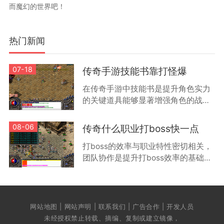
而魔幻的世界吧！
热门新闻
07-18
传奇手游技能书靠打怪爆
在传奇手游中技能书是提升角色实力
的关键道具能够显著增强角色的战斗
能力和特殊技能效果根据游戏机制技
能书主要通过击败怪物获得不同等级
08-06
传奇什么职业打boss快一点
的怪物掉落技能书的品质和类型有所
打boss的效率与职业特性密切相关，
差
团队协作是提升打boss效率的基础方
式。通过组队可以让不同职业的玩家
发挥各自优势，例如战士负责承受伤
害，法师进行远程输出，道士提供治
疗和辅
网站地图 | 网站声明 | 联系我们 | 广告合作 | 开发人员
未经授权禁止转载、摘编、复制或建立镜像，