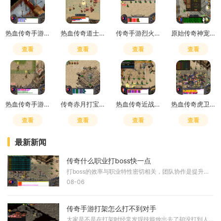
热血传奇手游道士技能设置
热血传奇道士带什么装备技能好
传奇手游烈火剑法书哪里打的多
原始传奇神宠获得方式
查看
查看
查看
查看
热血传奇手游怎么快速升级战力值
传奇赤月打宝攻略大全
热血传奇近战抗性怎么提升
热血传奇虎卫刷新时间是多少级
查看
查看
查看
查看
最新新闻
传奇什么职业打boss快一点
打boss的效率与职业特性密切相关，团队协作是提升打boss效率的基础方式。通过组队可以让不同职业的玩家发挥各自优势，例如战士负责承受伤害，法师进行远程输出，道士提供治疗和辅
08-06
传奇手游打架怎么打不到对手
大家是不是在打架时经常发现技能放出去了却没打到人，这个问题其实挺常见的，主要是操作和设置方面需要调整。练好基础操作可以让你的命中率大大提高。打架时要熟悉自己的技能