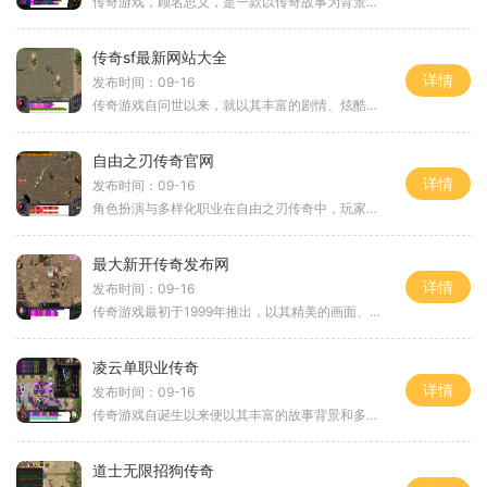
传奇游戏，顾名思义，是一款以传奇故事为背景的角色扮演游戏。游戏中的玩家将化身为勇士，踏上征程，体验打怪升级、装备强化、挑战副本等多重乐趣。传奇游戏的核心吸引力在于其丰富的社交元素，玩家不仅可以单打独斗，还能组队合作，参与沙巴克攻城战，体验团
传奇sf最新网站大全
详情
发布时间：09-16
传奇游戏自问世以来，就以其丰富的剧情、炫酷的技能和激烈的战斗吸引了众多玩家。在这个虚拟的世界中，玩家可以选择不同的职业，通过完成任务、打怪和充值来提升自己的角色。在传奇SF的版本中，这种玩法得到了进一步的丰富和升级。角色扮演与职业选择在传奇
自由之刃传奇官网
详情
发布时间：09-16
角色扮演与多样化职业在自由之刃传奇中，玩家可以选择多种职业，每个职业都有其独特的技能和发展方向。角色扮演是游戏的核心，玩家不仅可以通过完成任务和挑战怪物来提升角色的等级，还可以通过与其他玩家的互动、组队冒险来获得更多的游戏乐趣。游戏中的职业
最大新开传奇发布网
详情
发布时间：09-16
传奇游戏最初于1999年推出，以其精美的画面、流畅的操作和丰富的职业系统而风靡一时。玩家在游戏中可以选择不同的职业，如战士、法师和道士，各具特色的技能和玩法使得每个职业都能在战斗中发挥独特的作用。无论是近身作战的战士，还是远程输出的法师，或
凌云单职业传奇
详情
发布时间：09-16
传奇游戏自诞生以来便以其丰富的故事背景和多元化的玩法而著称。玩家在游戏中可以扮演不同的角色，探索广袤的游戏世界，与其他玩家进行互动、对抗，甚至建立自己的公会，争夺资源与荣耀。凌云单职业传奇正是秉承了这种传奇游戏的精髓，带来了全新的体验。角色
道士无限招狗传奇