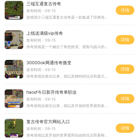
三端互通复古传奇
详情
发布时间：09-15
游戏简介三端互通复古传奇是一款集成了经典传奇元素的角色扮演游戏，玩家可以在不同平台上（如PC、手机和平板）进行无缝切换，随时随地享受游戏乐趣。游戏延续了传奇游戏的经典玩法，带给玩家熟悉而又新颖的体验。角色扮演与职业选择在游戏开始时，玩家可以
上线送满级vip传奇
详情
发布时间：09-15
传奇游戏是一个融合了角色扮演、冒险与战斗的虚拟世界。玩家不仅可以选择不同的职业，打造自己的角色，还可以与其他玩家进行互动，体验团队协作的乐趣。游戏的设定通常以一个宏大的主城为中心，玩家可以在这里接任务、购买装备、与朋友交流。角色扮演与职业选
30000ok网通传奇微变
详情
发布时间：09-15
传奇游戏自推出以来，就以其独特的玩法和庞大的玩家基础吸引了无数游戏爱好者。在30000ok网通传奇微变中，玩家可以选择不同的职业，进行角色扮演。在这款游戏中，道士职业尤为引人注目。道士不仅拥有强大的治疗能力，还可以召唤灵兽，成为团队中的重要
haosf今日新开传奇单职业
详情
发布时间：09-15
传奇游戏自诞生以来，就以其开放的世界观和多样化的角色扮演体验，赢得了大量玩家的青睐。玩家在游戏中可以选择不同的职业，每个职业都有独特的技能和成长路径。在haosf今日新开传奇单职业中，玩家可以体验到单一职业的深度发展，专注于一条成长路线，充
复古传奇官方网站入口
详情
发布时间：09-15
传奇游戏以其开放的世界观和自由的玩法而著称。玩家在游戏中可以选择不同的职业，如战士、法师和道士，各具特色，带来不同的游戏体验。战士以其高爆发力和强大的肉盾能力而受到玩家的青睐；法师则凭借其强大的范围攻击和控场能力，成为团队中的核心；道士则以