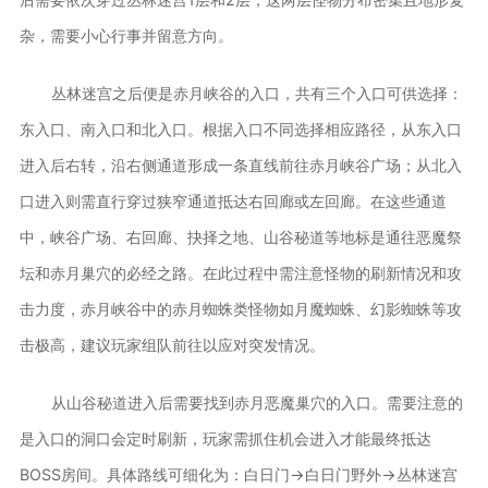
杂，需要小心行事并留意方向。
丛林迷宫之后便是赤月峡谷的入口，共有三个入口可供选择：
东入口、南入口和北入口。根据入口不同选择相应路径，从东入口
进入后右转，沿右侧通道形成一条直线前往赤月峡谷广场；从北入
口进入则需直行穿过狭窄通道抵达右回廊或左回廊。在这些通道
中，峡谷广场、右回廊、抉择之地、山谷秘道等地标是通往恶魔祭
坛和赤月巢穴的必经之路。在此过程中需注意怪物的刷新情况和攻
击力度，赤月峡谷中的赤月蜘蛛类怪物如月魔蜘蛛、幻影蜘蛛等攻
击极高，建议玩家组队前往以应对突发情况。
从山谷秘道进入后需要找到赤月恶魔巢穴的入口。需要注意的
是入口的洞口会定时刷新，玩家需抓住机会进入才能最终抵达
BOSS房间。具体路线可细化为：白日门→白日门野外→丛林迷宫