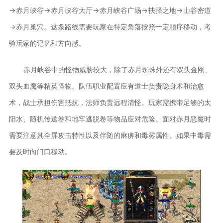
→赤月峡谷→赤月峡谷大厅→赤月峡谷广场→抉择之地→山谷密道
→赤月巢穴。这条路线需要玩家在特定角落按照一定顺序移动，考
验玩家的记忆和方向感。
赤月峡谷中的怪物威胁较大，除了赤月蜘蛛外还有双头金刚、
双头血魔等精英怪物。队伍职业配置应有道士负责隐身术和治愈
术，战士承担伤害抵抗，法师负责远程清怪。玩家需携带足够的太
阳水、随机传送卷和地牢逃脱卷等物品应对危险。面对赤月恶魔时
需要注意其全屏攻击特性以及伴随的麻痹和毒雾属性。如果中毒需
要及时向门口移动。