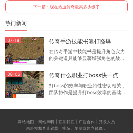
下一篇：
现在热血传奇最高多少级了
热门新闻
07-18
传奇手游技能书靠打怪爆
在传奇手游中技能书是提升角色实力
的关键道具能够显著增强角色的战斗
能力和特殊技能效果根据游戏机制技
能书主要通过击败怪物获得不同等级
08-06
传奇什么职业打boss快一点
的怪物掉落技能书的品质和类型有所
打boss的效率与职业特性密切相关，
差
团队协作是提升打boss效率的基础方
式。通过组队可以让不同职业的玩家
发挥各自优势，例如战士负责承受伤
害，法师进行远程输出，道士提供治
疗和辅
网站地图 | 网站声明 | 联系我们 | 广告合作 | 开发人员
未经授权禁止转载、摘编、复制或建立镜像，