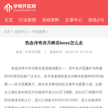
主页
行业新闻
游戏资料
文章中心
游戏介绍
主页
>
文章中心
>
行业新闻
>
热血传奇赤月峡谷boss怎么走
来源：学明开区网
更新时间：2026-05-10 03:01
热血传奇中赤月峡谷是高级地图之一，其中赤月恶魔作为终极
BOSS受到玩家广泛关注。赤月老巢指的是赤月峡谷的最终BOSS地
图——赤月恶魔巢穴。前往赤月峡谷的起点通常为盟重土城，玩家
从土城出发向西北方向移动可进入白日门地图。在白日门地图中找
到丛林迷宫的入口，该入口坐标大约为(120:300)。进入丛林迷宫
后需要依次穿过丛林迷宫1层和2层，这两层怪物分布密集且地形复